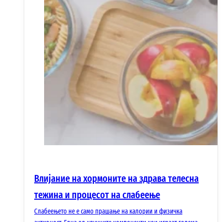
Влијание на хормоните на здрава телесна
тежина и процесот на слабеење
Слабеењето не е само прашање на калории и физичка