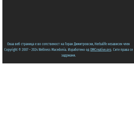
Оваа веб страница е во сопственост на Горан Димитровски, Herbalife независен член
Copyright © 2007 – 2024 Wellness Macedonia. Изработено од
DMCreative.pro
. Сите права се
задржани.