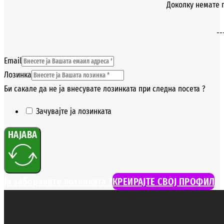
Доколку немате п
--
Email
Лозинка
Би сакале да не ја внесувате лозинката при следна посета ?
Зачувајте ја лозинката
НАЈАВА
Ја заборавите лозинката ?
КРЕИРАЈТЕ СВОЈ ПРОФИЛ