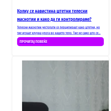
Колку се навистина штетни телесни
маснотии и како да ги контролираме?
Телесни маснотии честопати се перципираат како штетни, но
тие играат клучна улога во нашето тело. Тие не само што се…
ПРОЧИТАЈ ПОВЕЌЕ