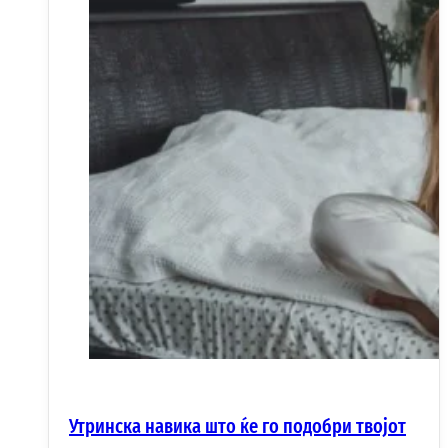
Утринска навика што ќе го подобри твојот