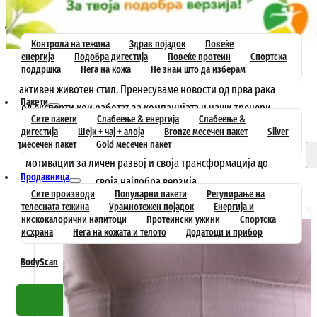
Почетна
Постигни цел
Контрола на тежина
Здрав појадок
Повеќе
енергија
Подобра дигестија
Повеќе протеин
Спортска
поддршка
Нега на кожа
Не знам што да изберам
Редовно објавуваме текстови за исхраната и здравиот и
активен животен стил. Пренесуваме новости од прва рака
Пакети
од експерти кои работат за компанијата и наши тренери.
Сите пакети
Слабеење & енергија
Слабеење &
Тука се рецепти за здрави оброци, успешни приказни за
дигестија
Шејк + чај + алоја
Bronze месечен пакет
Silver
трансформации на наши клиенти и безброј инспирации и
месечен пакет
Gold месечен пакет
мотивации за личен развој и своја трансформација до
Продавница
своја најдобра верзија.
Сите производи
Популарни пакети
Регулирање на
телесната тежина
Урамнотежен појадок
Енергија и
нискокалорични напитоци
Протеински ужини
Спортска
исхрана
Нега на кожата и телото
Додатоци и прибор
BodyScan
Совети
Контакт
Побарај препорака