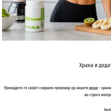
Храна и дода
Пронајдете го својот совршен производ од нашето
мени
– храна
во строго конт
Her