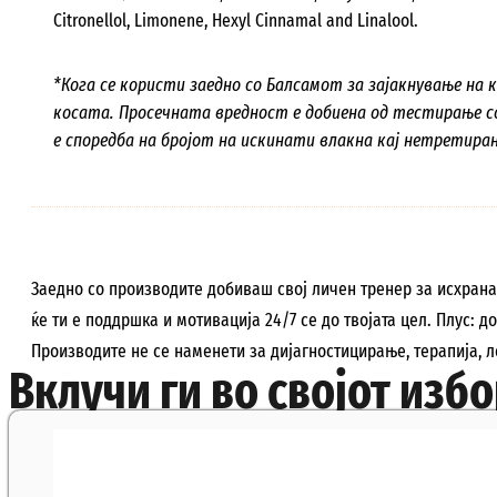
Citronellol, Limonene, Hexyl Cinnamal and Linalool.
*Кога се користи заедно со Балсамот за зајакнување на 
косата. Просечната вредност е добиена од тестирање с
е споредба на бројот на искинати влакна кај нетретиран
Заедно со производите добиваш свој личен тренер за исхран
ќе ти е поддршка и мотивација 24/7 се до твојата цел. Плус: 
Производите не се наменети за дијагностицирање, терапија, 
Вклучи ги во својот избор