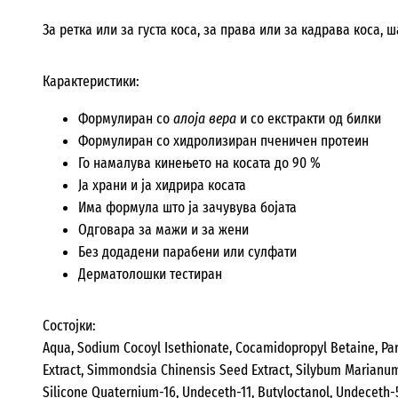
За ретка или за густа коса, за права или за кадрава коса, 
Карактеристики:
Формулиран со
алоја вера
и со екстракти од билки
Формулиран со хидролизиран пченичен протеин
Го намалува кинењето на косата до 90 %
Ја храни и ја хидрира косата
Има формула што ја зачувува бојата
Одговара за мажи и за жени
Без додадени парабени или сулфати
Дерматолошки тестиран
Состојки:
Aqua, Sodium Cocoyl Isethionate, Cocamidopropyl Betaine, Par
Extract, Simmondsia Chinensis Seed Extract, Silybum Marianum 
Silicone Quaternium-16, Undeceth-11, Butyloctanol, Undeceth-5,