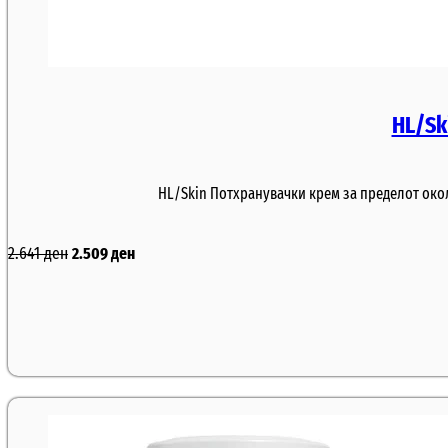
HL/Sk
HL/Skin Потхранувачки крем за пределот околу
2.641
ден
2.509
ден