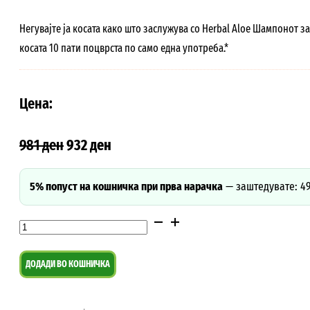
Негувајте ја косата како што заслужува со Herbal Aloe Шампонот з
косата 10 пати поцврста по само една употреба.*
Цена:
981
ден
932
ден
5% попуст на кошничка при прва нарачка
—
заштедувате: 4
Herbal
Aloe
шампон
ДОДАДИ ВО КОШНИЧКА
за
зајакнување