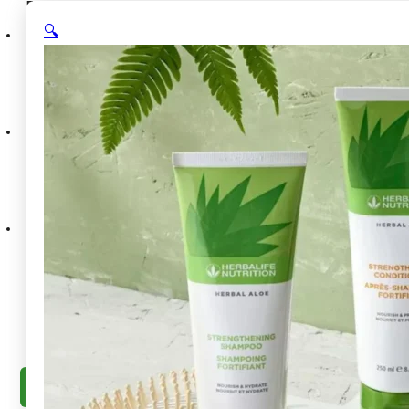
Почетна
🔍
Постигни цел
Контрола на тежина
Здрав појадок
Повеќе
енергија
Подобра дигестија
Повеќе протеин
Спортска
поддршка
Нега на кожа
Не знам што да изберам
Пакети
Сите пакети
Слабеење & енергија
Слабеење &
дигестија
Шејк + чај + алоја
Bronze месечен пакет
Silver
месечен пакет
Gold месечен пакет
Продавница
Сите производи
Популарни пакети
Регулирање на
телесната тежина
Урамнотежен појадок
Енергија и
нискокалорични напитоци
Протеински ужини
Спортска
исхрана
Нега на кожата и телото
Додатоци и прибор
BodyScan
Совети
Контакт
Побарај препорака