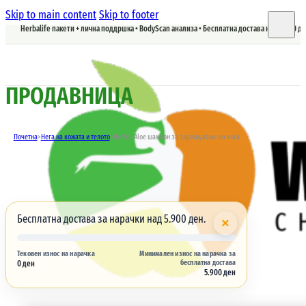
Skip to main content
Skip to footer
Herbalife пакети + лична поддршка • BodyScan анализа • Бесплатна достава над 5.900 д
ПРОДАВНИЦА
Почетна
>
Нега на кожата и телото
>
Herbal Aloe шампон за зајакнување на коса
Бесплатна достава за нарачки над 5.900 ден.
×
Тековен износ на нарачка
Минимален износ на нарачка за
бесплатна достава
0 ден
5.900 ден