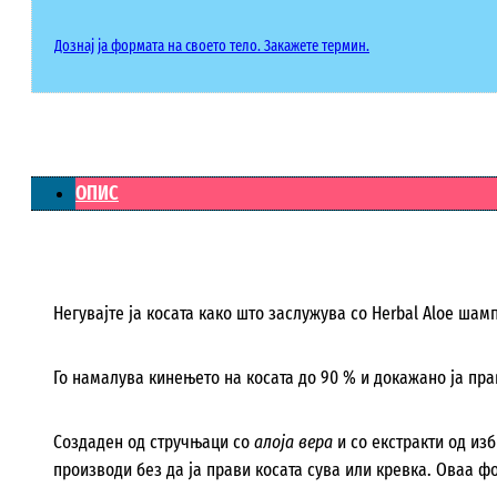
Дознај ја формата на своето тело. Закажете термин.
ОПИС
Негувајте ја косата како што заслужува со Herbal Aloe шам
Го намалува кинењето на косата до 90 % и докажано ја пра
Создаден од стручњаци со
алоја вера
и со екстракти од из
производи без да ја прави косата сува или кревка. Оваа ф