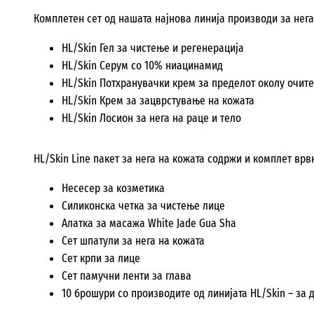
Комплетен сет од нашата најнова линија производи за нега
HL/Skin Гел за чистење и регенерација
HL/Skin Серум со 10% ниацинамид
HL/Skin Потхранувачки крем за пределот околу очите
HL/Skin Крем за зацврстување на кожата
HL/Skin Лосион за нега на раце и тело
HL/Skin Line пакет за нега на кожата содржи и комплет врв
Несесер за козметика
Силиконска четка за чистење лице
Алатка за масажа White Jade Gua Sha
Сет шпатули за нега на кожата
Сет крпи за лице
Сет памучни ленти за глава
10 брошури со производите од линијата HL/Skin – за