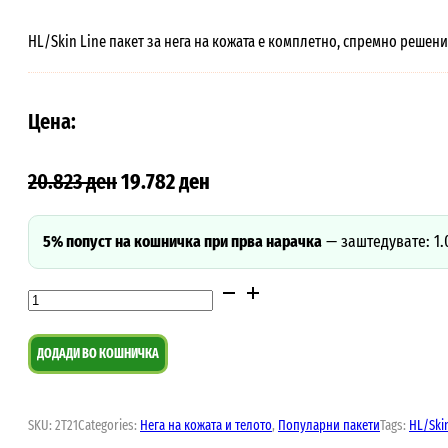
HL/Skin Line пакет за нега на кожата е комплетно, спремно решен
Цена:
20.823
ден
19.782
ден
5% попуст на кошничка при прва нарачка
—
заштедувате: 1.
HL/Skin
Line
пакет
ДОДАДИ ВО КОШНИЧКА
за
нега
SKU:
2T21
Categories:
Нега на кожата и телото
,
Популарни пакети
Tags:
HL/Skin
на