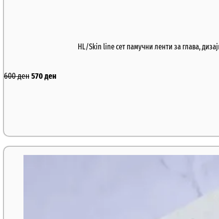
HL/Skin line сет памучни ленти за глава, диза
600
ден
570
ден