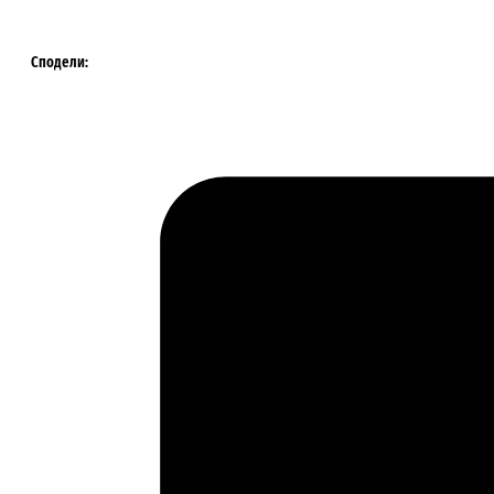
кожата
количина
Сподели: