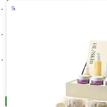
Почетна
🔍
Постигни цел
Контрола на тежина
Здрав појадок
Повеќе
енергија
Подобра дигестија
Повеќе протеин
Спортска
поддршка
Нега на кожа
Не знам што да изберам
Пакети
Сите пакети
Слабеење & енергија
Слабеење &
дигестија
Шејк + чај + алоја
Bronze месечен пакет
Silver
месечен пакет
Gold месечен пакет
Продавница
Сите производи
Популарни пакети
Регулирање на
телесната тежина
Урамнотежен појадок
Енергија и
нискокалорични напитоци
Протеински ужини
Спортска
исхрана
Нега на кожата и телото
Додатоци и прибор
BodyScan
Совети
Контакт
Побарај препорака