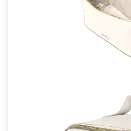
Search site
Search
×
0