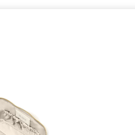
ра дигестија
Повеќе протеин
Спортска поддршка
Нега на кожа
јк + чај + алоја
Bronze месечен пакет
Silver месечен пакет
Gold месе
тежина
Урамнотежен појадок
Енергија и нискокалорични напитоци