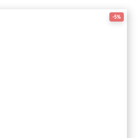
-5%
Не знам што да изберам
чен пакет
Протеински ужини
Спортска исхрана
Нега на кожата и