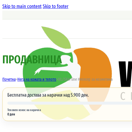
Skip to main content
Skip to footer
ПРОДАВНИЦА
Почетна
>
Нега на кожата и телото
>
HL/Skin line Несесер за козметика
Бесплатна достава за нарачки над 5.900 ден.
Тековен износ на нарачка
0 ден