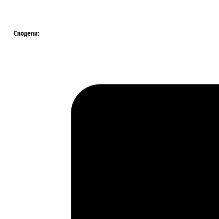
нане
количина
Сподели: