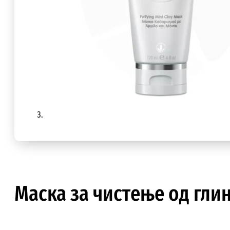
Маска за чистeње од глин