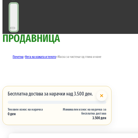
ПРОДАВНИЦА
Почетна
>
Нега на кожата и телото
>
Маска за чистeње од глина и нане
Бесплатна достава за нарачки над 3.500 ден.
×
Тековен износ на нарачка
Минимален износ на нарачка за
бесплатна достава
0 ден
3.500 ден