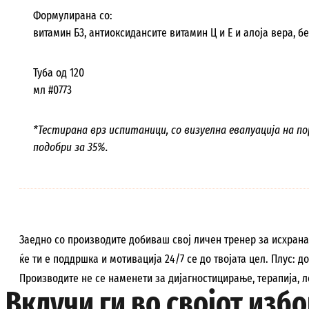
Формулирана со:
витамин Б3, антиоксидансите витамин Ц и Е и алоја вера, б
Туба од 120
мл #0773
*Тестирана врз испитаници, со визуелна евалуација на 
подобри за 35%.
Заедно со производите добиваш свој личен тренер за исхран
ќе ти е поддршка и мотивација 24/7 се до твојата цел. Плус: 
Производите не се наменети за дијагностицирање, терапија, 
Вклучи ги во својот избор