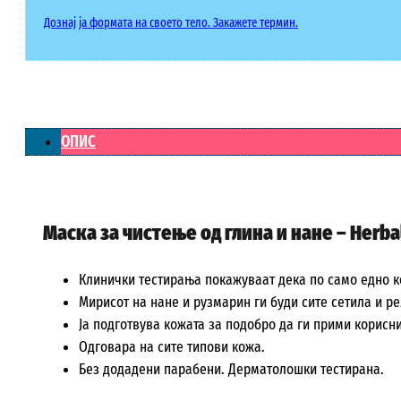
Дознај ја формата на своето тело. Закажете термин.
ОПИС
Маска за чистeње од глина и нане – Herba
Клинички тестирања покажуваат дека по само едно к
Мирисот на нане и рузмарин ги буди сите сетила и р
Ја подготвува кожата за подобро да ги прими корисн
Одговара на сите типови кожа.
Без додадени парабени. Дерматолошки тестирана.