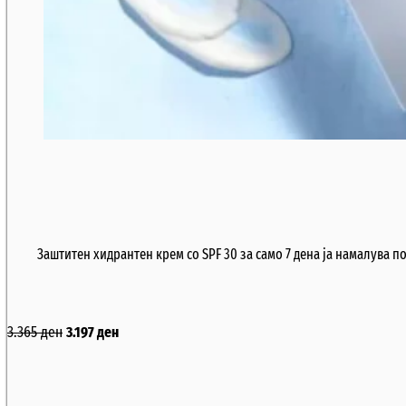
Заштитен хидрантен крем со SPF 30 за само 7 дена ја намалува п
3.365
ден
3.197
ден