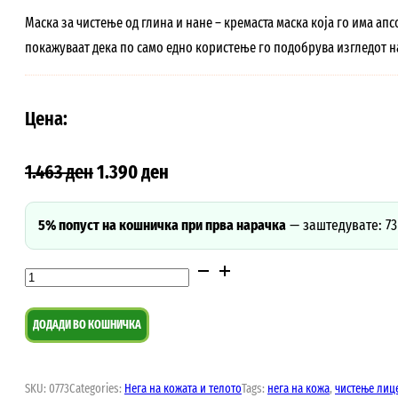
Маска за чистeње од глина и нане – кремаста маска која го има а
покажуваат дека по само едно користење го подобрува изгледот н
Цена:
1.463
ден
1.390
ден
5% попуст на кошничка при прва нарачка
—
заштедувате: 73
Маска
за
чистeње
ДОДАДИ ВО КОШНИЧКА
од
глина
SKU:
0773
Categories:
Нега на кожата и телото
Tags:
нега на кожа
,
чистење лиц
и