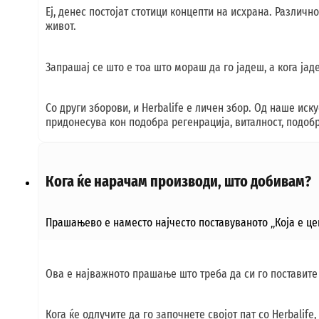
Еј, денес постојат стотици концепти на исхрана. Различн
живот.
Запрашај се што е тоа што мораш да го јадеш, а кога јад
Со други зборови, и Herbalife е личен збор. Од наше иск
придонесува кон подобра регенрација, виталност, подобр
Кога ќе нарачам производи, што добивам?
Прашањево е наместо најчесто поставуваното „Која е цена
Ова е најважното прашање што треба да си го поставите 
Кога ќе одлучите да го започнете својот пат со Herbalif