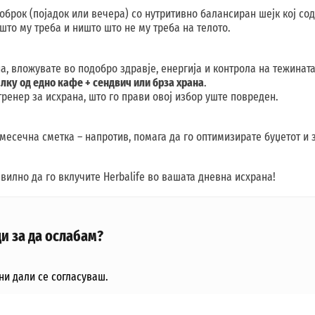
 оброк (појадок или вечера) со нутритивно балансиран шejк кој со
што му треба и ништо што не му треба на телото.
, вложувате во подобро здравје, енергија и контрола на тежината
лку од едно кафе + сендвич или брза храна
.
ренер за исхрана, што го прави овој избор уште повреден.
 месечна сметка – напротив, помага да го оптимизирате буџетот и 
вилно да го вклучите Herbalife во вашата дневна исхрана!
и за да ослабам?
ни дали се согласуваш.