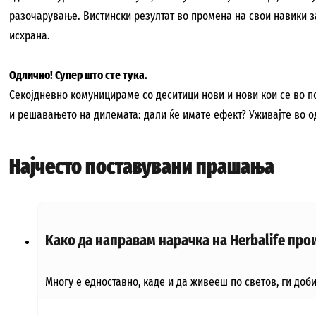
разочарување. Вистински резултат во промена на свои навики з
исхрана.
Одлично! Супер што сте тука.
Секојдневно комуницираме со деситици нови и нови кои се во по
и решавањето на дилемата: дали ќе имате ефект? Уживајте во од
Најчесто поставувани прашања
Како да направам нарачка на Herbalife прои
Многу е едноставно, каде и да живееш по светов, ги доби