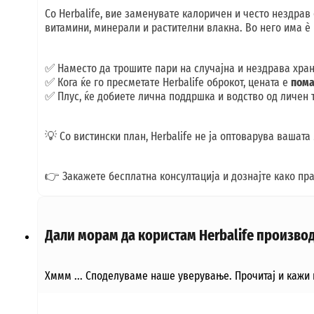
Со Herbalife, вие заменувате калоричен и често нездрав
витамини, минерали и растителни влакна. Во него има ѐ 
✅ Наместо да трошите пари на случајна и нездрава храна
✅ Кога ќе го пресметате Herbalife оброкот, цената е
пома
✅ Плус, ќе добиете лична поддршка и водство од личен т
💡 Со вистински план, Herbalife не ја оптоварува вашата
👉 Закажете бесплатна консултација и дознајте како пра
Дали морам да користам Herbalife производ
Хммм ... Споделуваме наше уверување. Прочитај и кажи 