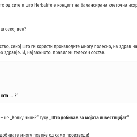
ото од сите е што Herbalife е концепт на балансирана клеточна ис
еш секој ден?
уство, секој што ги користи производите многу полесно, на здрав 
о здравје. И, најважното: правилен телесен состав.
та ... ?“
– не „Колку чини?“ туку
„Што добивам за мојата инвестиција?“
e, добивате многу повеќе од само производи!