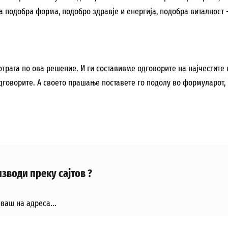
а подобра форма, подобро здравје и енергија, подобра виталност
трага по ова решение. И ги составивме одговорите на најчестите
говорите. А своето прашање поставете го подолу во формуларот, и
зводи преку сајтов ?
ваш на адреса...