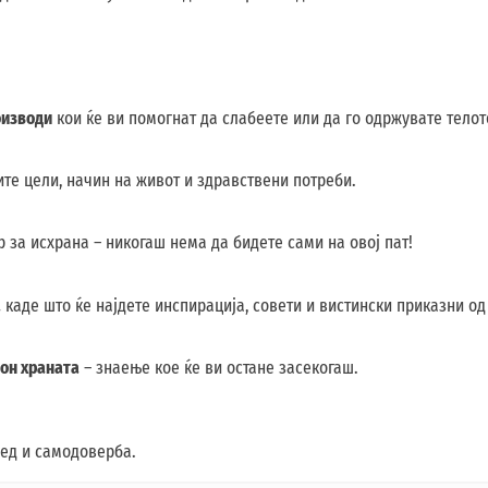
оизводи
кои ќе ви помогнат да слабеете или да го одржувате телото
те цели, начин на живот и здравствени потреби.
 за исхрана – никогаш нема да бидете сами на овој пат!
а
каде што ќе најдете инспирација, совети и вистински приказни од 
кон храната
– знаење кое ќе ви остане засекогаш.
глед и самодоверба.