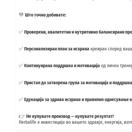
💚
Што точно добивате:
✅
Проверени, квалитетни и нутритивно балансирани пр
✅
Персонализиран план за исхрана
креиран според ваши
✅
Континуирана поддршка и мотивација
од личен тренер
✅
Пристап до затворена група за мотивација и поддршк
✅
Едукација за здрава исхрана и правилно однесување 
👉
Не купувате производ — купувате резултат!
Herbalife е инвестиција во вашето здравје, енергија, из