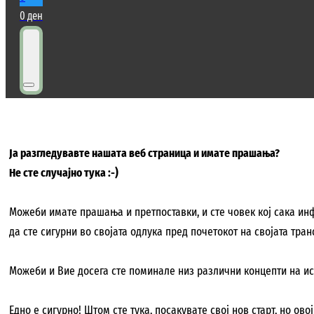
0
ден
Ја разгледувавте нашата веб страница и имате прашања?
Не сте случајно тука :-)
Можеби имате прашања и претпоставки, и сте човек кој сака инф
да сте сигурни во својата одлука пред почетокот на својата тра
Можеби и Вие досега сте поминале низ различни концепти на исх
Едно е сигурно! Штом сте тука, посакувате свој нов старт, но ово