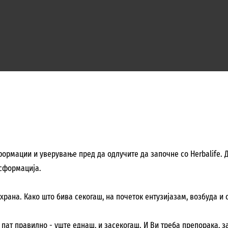
ормации и уверување пред да одлучите да започне со Herbalife. Да
нсформација.
рана. Како што бива секогаш, на почеток ентузијазам, возбуда и 
ј пат правилно - уште еднаш, и засекогаш. И Ви треба препорака, за