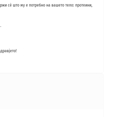
држи сѐ што му е потребно на вашето тело: протеини,
.
здравјето!