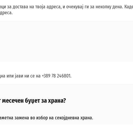
 за достава на твоја адреса, и очекувај ги за неколку дена. Каде
адреса.
а или јави ни се на +389 78 246801.
т месечен буџет за храна?
паметна замена во избор на секојдневна храна.