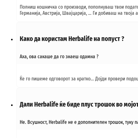
Полниш кошничка со производи, пополнуваш твои податоци
Германија, Австрија, Швајцарија, … Ги добиваш на твоја 
Како да користам Herbalife на попуст ?
Аха, ова сакаше да го знаеш одамна ?
Ќе го пишеме одговорот за кратко… Дојди провери подоцн
Дали Herbalife ќе биде плус трошок во мојо
Не. Всушност, Herbalife не е дополнителен трошок, туку 