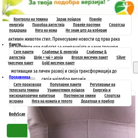
Почетна
Постигни цел
Контрола на тежина
Здрав појадок
Повеќе
енергија
Подобра дигестија
Повеќе протеин
Спортска
поддршка
Нега на кожа
Не знам што да изберам
Редовно објавуваме текстови за исхраната и здравиот и
активен животен стил. Пренесуваме новости од прва рака
Пакети
од експерти кои работат за компанијата и наши тренери.
Сите пакети
Слабеење & енергија
Слабеење &
Тука се рецепти за здрави оброци, успешни приказни за
дигестија
Шејк + чај + алоја
Bronze месечен пакет
Silver
трансформации на наши клиенти и безброј инспирации и
месечен пакет
Gold месечен пакет
мотивации за личен развој и своја трансформација до
Продавница
своја најдобра верзија.
Сите производи
Популарни пакети
Регулирање на
телесната тежина
Урамнотежен појадок
Енергија и
нискокалорични напитоци
Протеински ужини
Спортска
исхрана
Нега на кожата и телото
Додатоци и прибор
BodyScan
Совети
Контакт
Побарај препорака