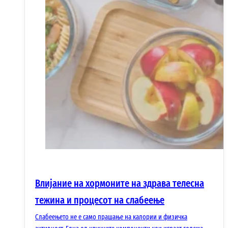
Влијание на хормоните на здрава телесна
тежина и процесот на слабеење
Слабеењето не е само прашање на калории и физичка