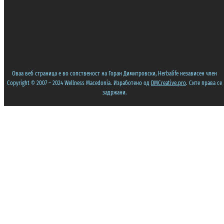
Оваа веб страница е во сопственост на Горан Димитровски, Herbalife независен член
Copyright © 2007 – 2024 Wellness Macedonia. Изработено од
DMCreative.pro
. Сите права се
задржани.