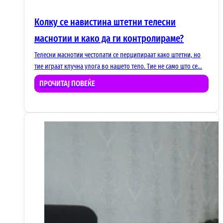
Колку се навистина штетни телесни
маснотии и како да ги контролираме?
Телесни маснотии честопати се перципираат како штетни, но
тие играат клучна улога во нашето тело. Тие не само што се…
ПРОЧИТАЈ ПОВЕЌЕ