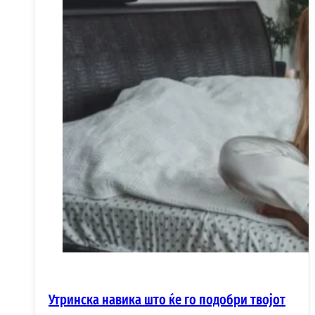
Утринска навика што ќе го подобри твојот