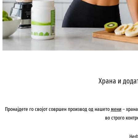
Храна и дода
Пронајдете го својот совршен производ од нашето
мени
– храна
во строго конт
Her