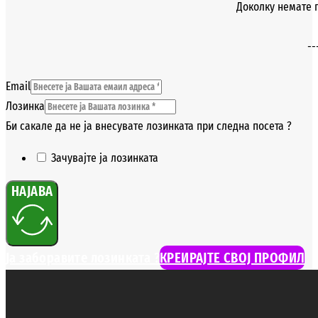
Доколку немате п
--
Email
Лозинка
Би сакале да не ја внесувате лозинката при следна посета ?
Зачувајте ја лозинката
НАЈАВА
Ја заборавите лозинката ?
КРЕИРАЈТЕ СВОЈ ПРОФИЛ