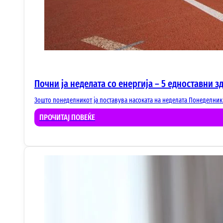
Почни ја неделата со енергија – 5 едноставни 
Зошто понеделникот ја поставува насоката на неделата Понеделник -
ПРОЧИТАЈ ПОВЕЌЕ