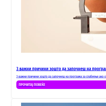
3 важни причини зошто да започнеш на програ
3 важни причини зошто да започнеш на програма за слабеење ако се
ПРОЧИТАЈ ПОВЕЌЕ