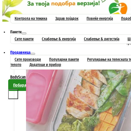
Почетна
Постигни цел
Контрола на тежина
Здрав појадок
Повеќе енергија
Подоб
Пакети
Редо
Сите пакети
Слабеење & енергија
Слабеење & дигестија
Ше
тр
Продавница
Сите производи
Популарни пакети
Регулирање на телесната 
телото
Додатоци и прибор
BodyScan
Совети
Контакт
Побарај препорака