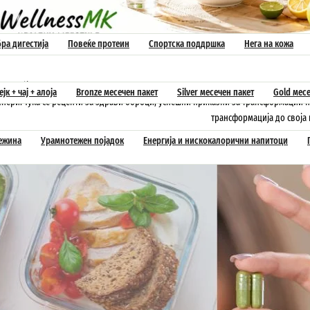
ра дигестија
Повеќе протеин
Спортска поддршка
Нега на кожа
вно објавуваме текстови за исхраната и здравиот и активен животен стил. Прен
јк + чај + алоја
Bronze месечен пакет
Silver месечен пакет
Gold месе
енери. Тука се рецепти за здрави оброци, успешни приказни за трансформации н
трансформација до своја 
тежина
Урамнотежен појадок
Енергија и нискокалорични напитоци