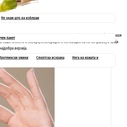
Не знам што да изберам
есуваме новости од прва рака од експерти кои работат за компанијата и наши
чен пакет
а наши клиенти и безброј инспирации и мотивации за личен развој и своја
најдобра верзија.
Протеински ужини
Спортска исхрана
Нега на кожата и