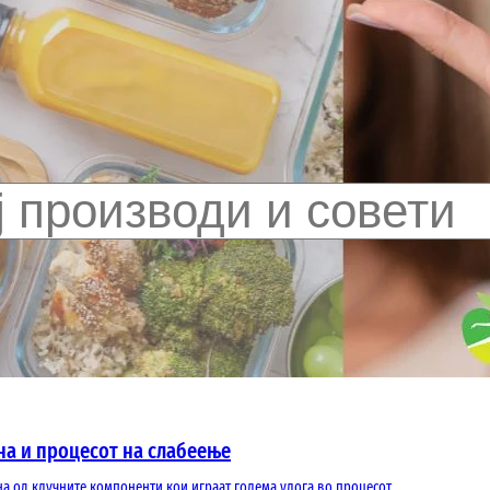
на и процесот на слабеење
на од клучните компоненти кои играат голема улога во процесот…