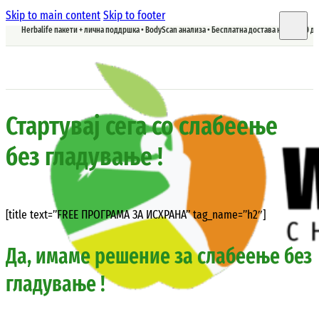
Skip to main content
Skip to footer
Herbalife пакети + лична поддршка • BodyScan анализа • Бесплатна достава над 5.900 д
Стартувај сега со слабеење
без гладување !
[title text=”FREE ПРОГРАМА ЗА ИСХРАНА” tag_name=”h2″]
Да, имаме решение за слабеење без
гладување !