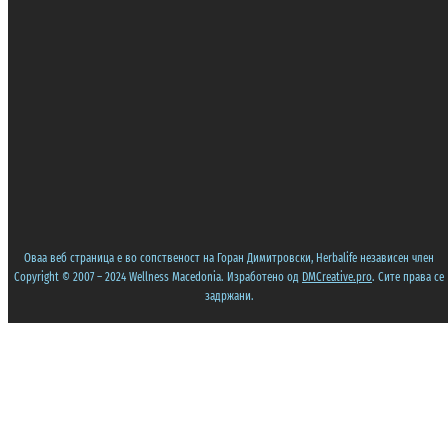
Оваа веб страница е во сопственост на Горан Димитровски, Herbalife независен член
Copyright © 2007 – 2024 Wellness Macedonia. Изработено од
DMCreative.pro
. Сите права се
задржани.