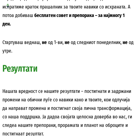
испратиме краток прашалник за твоите навики со исхраната. А
0
потоа добиваш
бесплатен совет и препорака – за најмногу 1
ден.
Стартуваш веднаш,
не
од 1-ви,
не
од следниот понеделник,
не
од
утре.
Резултати
Нашата вредност се нашите резултати – постигнати и задржани
промени на обични луѓе со навики како и твоите, кои одлучија
да направат промена и постигнат своја лична трансформација,
со наша поддршка. Ја дадоа својата целосна доверба во нас, ги
следеа нашите препораки, прорамата и планот на оброците и
постигнаат резултат.