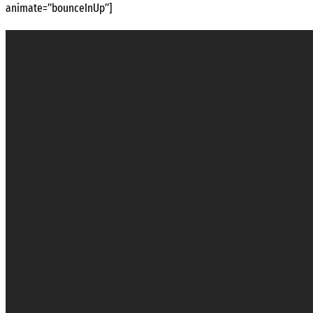
animate=”bounceInUp”]