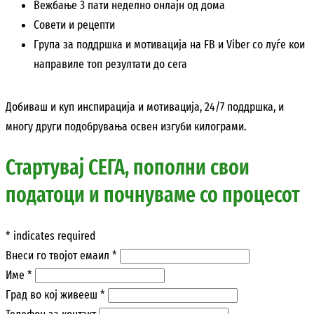
Вежбање 3 пати неделно онлајн од дома
Совети и рецепти
Група за поддршка и мотивација на FB и Viber со луѓе кои
направиле топ резултати до сега
Добиваш и куп инспирација и мотивација, 24/7 поддршка, и
многу други подобрувања освен изгуби килограми.
Стартувај СЕГА, пополни свои
податоци и почнуваме со процесот
*
indicates required
Внеси го твојот емаил
*
Име
*
Град во кој живееш
*