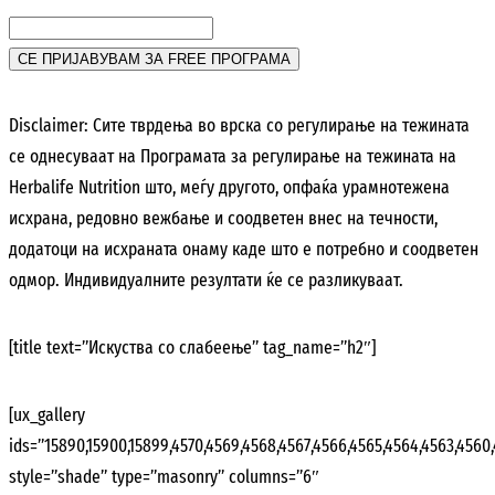
Disclaimer: Сите тврдења во врска со регулирање на тежината
се однесуваат на Програмата за регулирање на тежината на
Herbalife Nutrition што, меѓу другото, опфаќа урамнотежена
исхрана, редовно вежбање и соодветен внес на течности,
додатоци на исхраната онаму каде што е потребно и соодветен
одмор. Индивидуалните резултати ќе се разликуваат.
[title text=”Искуства со слабеење” tag_name=”h2″]
[ux_gallery
ids=”15890,15900,15899,4570,4569,4568,4567,4566,4565,4564,4563,4560,
style=”shade” type=”masonry” columns=”6″