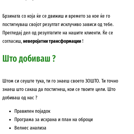
Брзината со која ќе се движиш и времето за кое ќе го
постигнуваш својот резултат исклучиво зависи од тебе.
Прегледај дел од резултатите на нашите клиенти. Ќе се
согласиш,
неверојатни трансформации
!
Што добиваш ?
Штом си сеуште тука, ти го знаеш своето ЗОШТО. Ти точно
знаеш што сакаш да постигнеш, кои се твоите цели. Што
добиваш од нас ?
Правилен појадок
Програма за исхрана и план на оброци
Велнес анализа