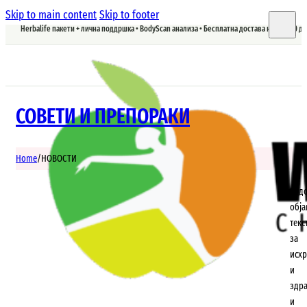
Skip to main content
Skip to footer
Herbalife пакети + лична поддршка • BodyScan анализа • Бесплатна достава над 5.900 д
СОВЕТИ И ПРЕПОРАКИ
Home
/
НОВОСТИ
Ред
обј
текс
за
исхр
и
здр
и