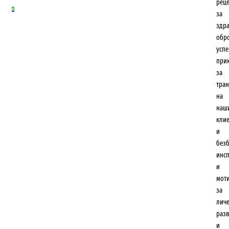
рец
0
за
здр
обр
усп
при
за
тра
на
наш
кли
и
безб
инс
и
мот
за
лич
разв
и