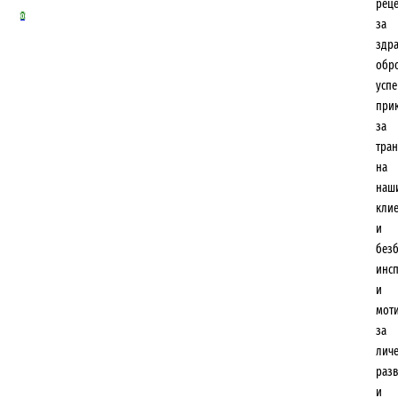
рец
0
за
здр
обр
усп
при
за
тра
на
наш
кли
и
безб
инс
и
мот
за
лич
разв
и