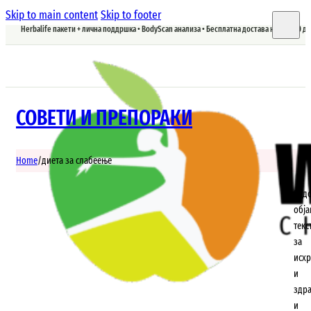
Skip to main content
Skip to footer
Herbalife пакети + лична поддршка • BodyScan анализа • Бесплатна достава над 5.900 д
СОВЕТИ И ПРЕПОРАКИ
Home
/
диета за слабеење
Ред
обј
текс
за
исхр
и
здр
и