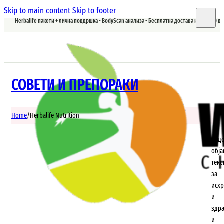
Skip to main content
Skip to footer
Herbalife пакети + лична поддршка • BodyScan анализа • Бесплатна достава над 5.900 д
СОВЕТИ И ПРЕПОРАКИ
Home
/
Herbalife Nutrition
Ред
обј
текс
за
исхр
и
здр
и