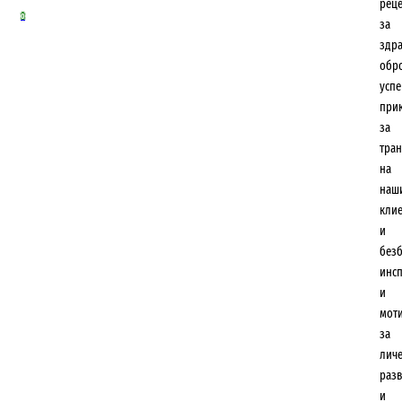
рец
0
за
здр
обр
усп
при
за
тра
на
наш
кли
и
безб
инс
и
мот
за
лич
разв
и