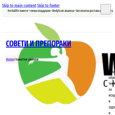
Skip to main content
Skip to footer
Herbalife пакети + лична поддршка • BodyScan анализа • Бесплатна достава над 5.900 д
СОВЕТИ И ПРЕПОРАКИ
Home
/
паметни ужинки
Ред
обј
текс
за
исхр
и
здр
и