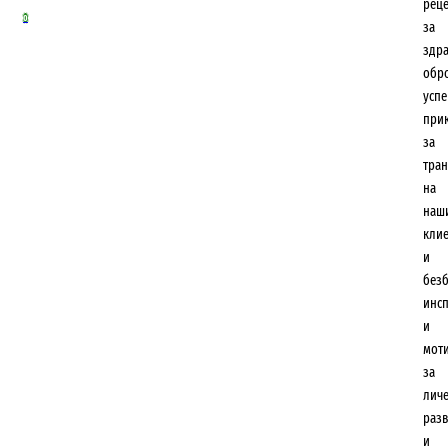
рец
0
за
здр
обр
усп
при
за
тра
на
наш
кли
и
безб
инс
и
мот
за
лич
разв
и