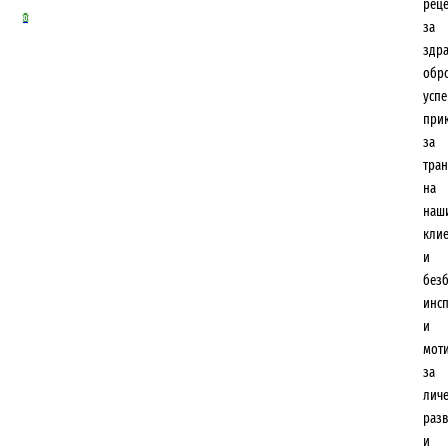
рец
0
за
здр
обр
усп
при
за
тра
на
наш
кли
и
безб
инс
и
мот
за
лич
разв
и