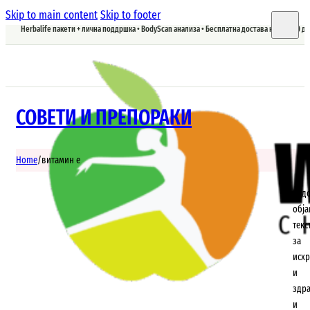
Skip to main content
Skip to footer
Herbalife пакети + лична поддршка • BodyScan анализа • Бесплатна достава над 5.900 д
СОВЕТИ И ПРЕПОРАКИ
Home
/
витамин е
Ред
обј
текс
за
исхр
и
здр
и