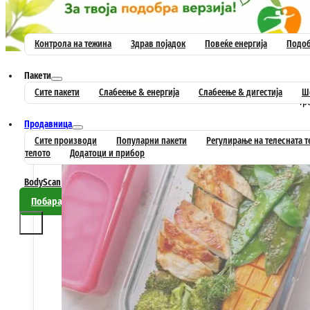
Почетна
Постигни цел
Контрола на тежина
Здрав појадок
Повеќе енергија
Подоб
Пакети
Редо
Сите пакети
Слабеење & енергија
Слабеење & дигестија
Ше
тр
Продавница
Сите производи
Популарни пакети
Регулирање на телесната 
телото
Додатоци и прибор
BodyScan
Совети
Контакт
Побарај препорака