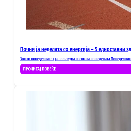
Почни ја неделата со енергија – 5 едноставни 
Зошто понеделникот ја поставува насоката на неделата Понеделник -
ПРОЧИТАЈ ПОВЕЌЕ