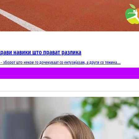
здрави навики што прават разлика
 зборот што некои го дочекуваат со ентузијазам, а други со тежина.…