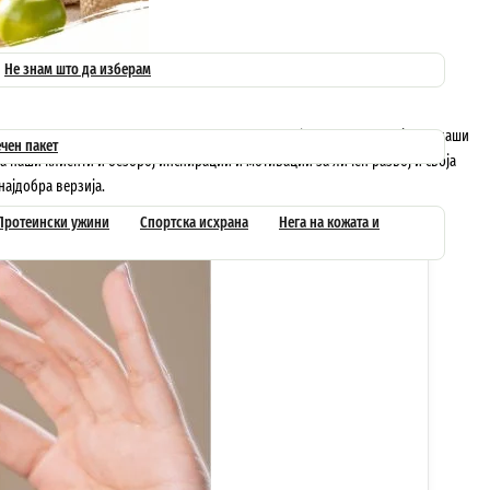
Не знам што да изберам
есуваме новости од прва рака од експерти кои работат за компанијата и наши
чен пакет
а наши клиенти и безброј инспирации и мотивации за личен развој и своја
најдобра верзија.
Протеински ужини
Спортска исхрана
Нега на кожата и