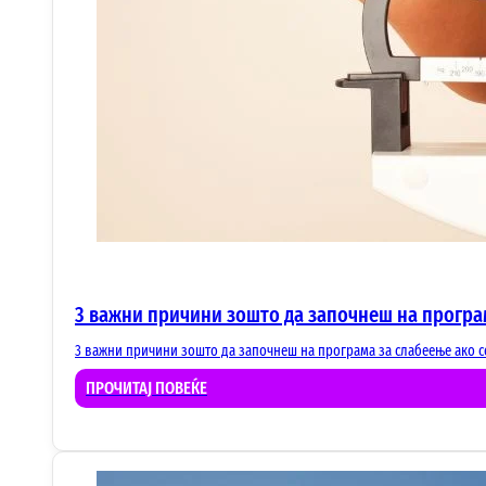
3 важни причини зошто да започнеш на програ
3 важни причини зошто да започнеш на програма за слабеење ако се
ПРОЧИТАЈ ПОВЕЌЕ