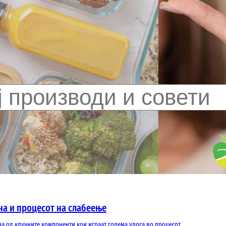
на и процесот на слабеење
на од клучните компоненти кои играат голема улога во процесот…