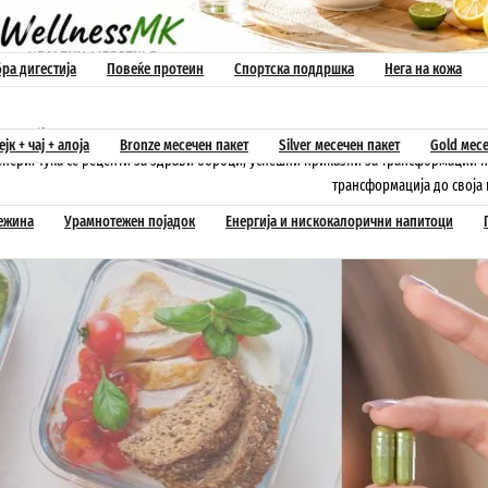
ра дигестија
Повеќе протеин
Спортска поддршка
Нега на кожа
вно објавуваме текстови за исхраната и здравиот и активен животен стил. Прен
јк + чај + алоја
Bronze месечен пакет
Silver месечен пакет
Gold месе
енери. Тука се рецепти за здрави оброци, успешни приказни за трансформации н
трансформација до своја 
тежина
Урамнотежен појадок
Енергија и нискокалорични напитоци