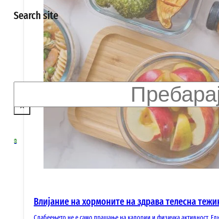
Search site
Search
×
0
Влијание на хормоните на здрава телесна тежи
Слабеењето не е само прашање на калории и физичка активност. Ед