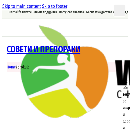
Skip to main content
Skip to footer
Herbalife пакети + лична поддршка • BodyScan анализа • Бесплатна достава над 5.900 д
СОВЕТИ И ПРЕПОРАКИ
Home
/
brokula
Ред
обј
текс
за
исхр
и
здр
и