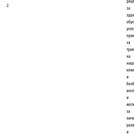
рец
0
за
здр
обр
усп
при
за
тра
на
наш
кли
и
безб
инс
и
мот
за
лич
разв
и