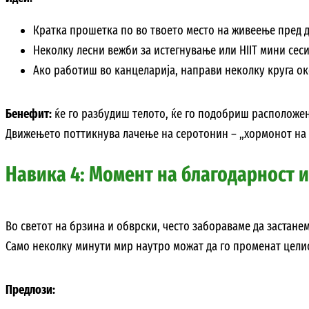
Кратка прошетка по во твоето место на живеење пред д
Неколку лесни вежби за истегнување или HIIT мини сеси
Ако работиш во канцеларија, направи неколку круга ок
Бенефит:
ќе го разбудиш телото, ќе го подобриш расположен
Движењето поттикнува лачење на серотонин – „хормонот на 
Навика 4: Момент на благодарност 
Во светот на брзина и обврски, често забораваме да застане
Само неколку минути мир наутро можат да го променат целио
Предлози: