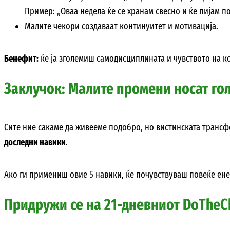
Пример: „Оваа недела ќе се хранам свесно и ќе пијам по
Малите чекори создаваат континуитет и мотивација.
Бенефит:
ќе ја зголемиш самодисциплината и чувството на к
Заклучок: Малите промени носат го
Сите ние сакаме да живееме подобро, но вистинската трансф
доследни навики
.
Ако ги примениш овие 5 навики, ќе почувствуваш повеќе енер
Придружи се на 21-дневниот DoTheC