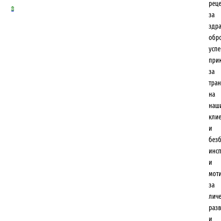
рец
0
за
здр
обр
усп
при
за
тра
на
наш
кли
и
безб
инс
и
мот
за
лич
разв
и