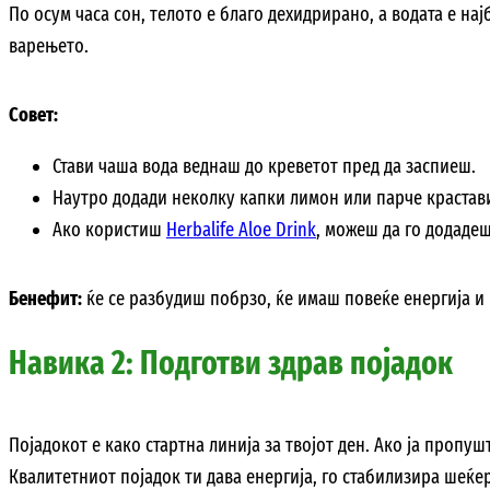
По осум часа сон, телото е благо дехидрирано, а водата е на
варењето.
Совет:
Стави чаша вода веднаш до креветот пред да заспиеш.
Наутро додади неколку капки лимон или парче крастави
Ако користиш
Herbalife Aloe Drink
, можеш да го додадеш
Бенефит:
ќе се разбудиш побрзо, ќе имаш повеќе енергија и 
Навика 2: Подготви здрав појадок
Појадокот е како стартна линија за твојот ден. Ако ја пропу
Квалитетниот појадок ти дава енергија, го стабилизира шеќе