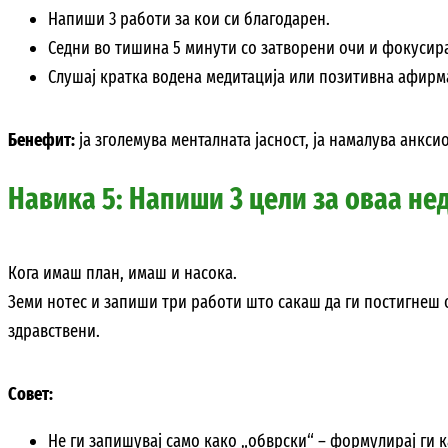
Напиши 3 работи за кои си благодарен.
Седни во тишина 5 минути со затворени очи и фокусира
Слушај кратка водена медитација или позитивна афирм
Бенефит:
ја зголемува менталната јасност, ја намалува анкси
Навика 5: Напиши 3 цели за оваа не
Кога имаш план, имаш и насока.
Земи нотес и запиши три работи што сакаш да ги постигнеш 
здравствени.
Совет:
Не ги запишувај само како „обврски“ – формулирај ги 