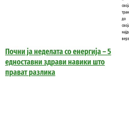
свој
тра
до
свој
најд
верз
Почни ја неделата со енергија – 5
едноставни здрави навики што
прават разлика