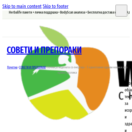
Skip to main content
Skip to footer
Herbalife пакети + лична поддршка • BodyScan анализа • Бесплатна достава над 5.900 д
СОВЕТИ И ПРЕПОРАКИ
Почетна
>
СОВЕТИ И ПРЕПОРАКИ
>
Почни ја неделата со енергија - 5 едноставни здрави навики што
прават разлика
Ред
обј
текс
за
исхр
и
здр
и