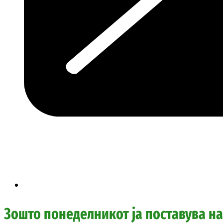
Зошто понеделникот ја поставува на