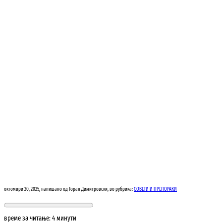
октомври 20, 2025
,
напишано од Горан Димитровски
,
во рубрика:
СОВЕТИ И ПРЕПОРАКИ
време за читање: 4 минути