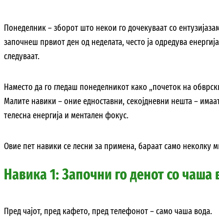
Понеделник – зборот што некои го дочекуваат со ентузијазам,
започнеш првиот ден од неделата, често ја одредува енергиј
следуваат.
Наместо да го гледаш понеделникот како „почеток на обврски
Малите навики – оние едноставни, секојдневни нешта – имаа
телесна енергија и ментален фокус.
Овие пет навики се лесни за примена, бараат само неколку м
Навика 1: Започни го денот со чаша 
Пред чајот, пред кафето, пред телефонот – само чаша вода.