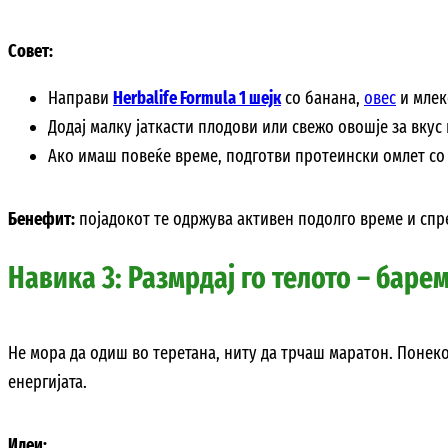
Совет:
Направи
Herbalife Formula 1 шејк
со банана,
овес
и млек
Додај малку јаткасти плодови или свежо овошје за вкус 
Ако имаш повеќе време, подготви протеински омлет со 
Бенефит:
појадокот те одржува активен подолго време и сп
Навика 3: Размрдај го телото – баре
Не мора да одиш во теретана, ниту да трчаш маратон. Понек
енергијата.
Идеи: