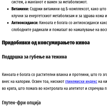
систем, а манганот е важен за метаболизмот.
Витамини:
Содржи витамини од Б-комплексот, како што с
клучни за енергетскиот метаболизам и за здрава кожа и
Антиоксиданси:
Киноата е богата со антиоксиданси как
слободните радикали и помагаат во намалување на вос
Придобивки од консумирањето киноа
Поддршка за губење на тежина
Киноата е богата со растителни влакна и протеини, што го зг
внес на калории. Освен тоа, нискиот
гликемиски индекс
на ки
во крвта, што помага во контролата на апетитот и спречува 
Глутен-фри опција