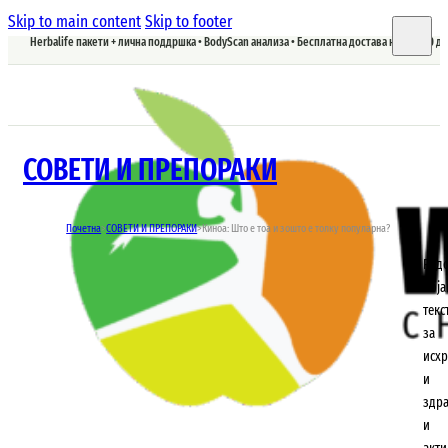
Skip to main content
Skip to footer
Herbalife пакети + лична поддршка • BodyScan анализа • Бесплатна достава над 5.900 д
СОВЕТИ И ПРЕПОРАКИ
Почетна
>
СОВЕТИ И ПРЕПОРАКИ
>
Киноа: Што е тоа и зошто е толку популарна?
Ред
обј
текс
за
исхр
и
здр
и