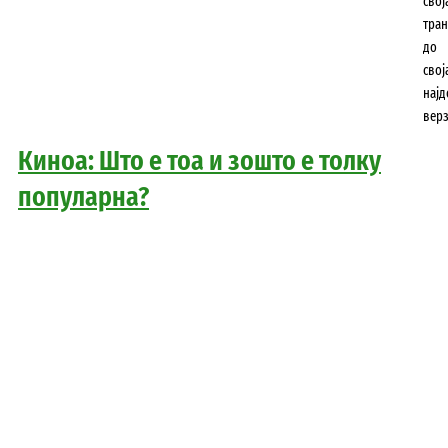
свој
тра
до
свој
најд
верз
Киноа: Што е тоа и зошто е толку
популарна?