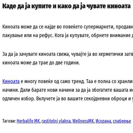
Каде да ја купите и како да ја чувате киноата
Киноата може да се најде во повеќето супермаркети, продавн
пакување или на рефус. Кога ја купувате, обрнете внимание д
За да ја зачувате киноата свежа, чувајте ја во херметички за
киноата може да трае до две години.
Киноата
е многу повеќе од само тренд. Таа е полна со хранл
начини. Дали барате нови начини за да ја збогатите вашата и
одличен избор. Вклучете ја во вашите секојдневни оброци и
Тагови:
Herbalife MK
,
rastitelni vlakna
,
WellnessMK
,
Исхрана
,
слабеење