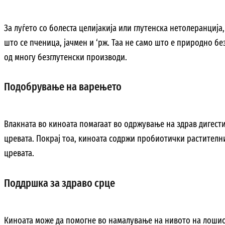
За луѓето со болеста целијакија или глутенска нетолеранција
што се пченица, јачмен и ‘рж. Таа не само што е природно бе
од многу безглутенски производи.
Подобрување на варењето
Влакната во киноата помагаат во одржување на здрав дигести
цревата. Покрај тоа, киноата содржи пробиотички растителн
цревата.
Поддршка за здраво срце
Киноата може да помогне во намалување на нивото на лошио