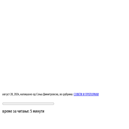
август 28, 2024
,
напишано од Соња Димитровска
,
во рубрика:
СОВЕТИ И ПРЕПОРАКИ
време за читање: 5 минути