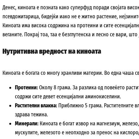
Денес, киноата е позната како суперфуд поради својата висо
псевдожитарица, бидејќи иако не е житно растение, нејзинит
Киноата има висока содржина на протеини и сите есенцијалн
веганите. Покрај тоа, таа е безглутенска и лесно се вари, што
Нутритивна вредност на киноата
Киноата е богата со многу хранливи материи. Во една чаша с
Протеини:
Околу 8 грама. За разлика од повеќето расти
содржи сите девет есенцијални аминокиселини.
Растителни влакна:
Приближно 5 грама. Растителните вл
здрава тежина.
Минерали:
Киноата е богат извор на магнезиум, железо,
мускулите, железото е неопходно за пренос на кислоро