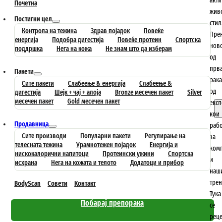
акт
Почетна
жив
Постигни цел
стил
Контрола на тежина
Здрав појадок
Повеќе
Пре
енергија
Подобра дигестија
Повеќе протеин
Спортска
нов
поддршка
Нега на кожа
Не знам што да изберам
од
прв
Пакети
рака
Сите пакети
Слабеење & енергија
Слабеење &
од
дигестија
Шејк + чај + алоја
Bronze месечен пакет
Silver
месечен пакет
Gold месечен пакет
експ
кои
Продавница
рабо
Сите производи
Популарни пакети
Регулирање на
за
телесната тежина
Урамнотежен појадок
Енергија и
комп
нискокалорични напитоци
Протеински ужини
Спортска
и
исхрана
Нега на кожата и телото
Додатоци и прибор
наш
трен
BodyScan
Совети
Контакт
Тука
Побарај препорака
се
рец