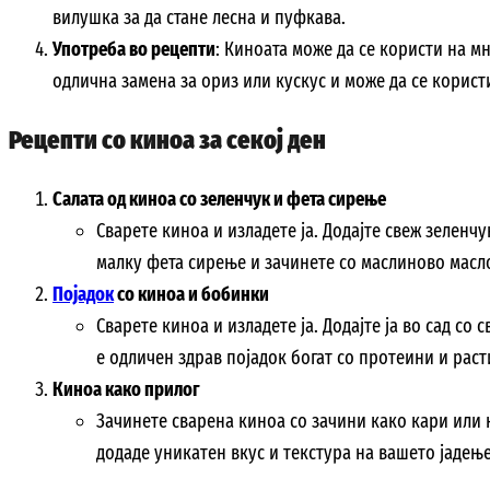
вилушка за да стане лесна и пуфкава.
Употреба во рецепти
: Киноата може да се користи на мно
одлична замена за ориз или кускус и може да се корист
Рецепти со киноа за секој ден
Салата од киноа со зеленчук и фета сирење
Сварете киноа и изладете ја. Додајте свеж зеленч
малку фета сирење и зачинете со маслиново масл
Појадок
со киноа и бобинки
Сварете киноа и изладете ја. Додајте ја во сад со 
е одличен здрав појадок богат со протеини и раст
Киноа како прилог
Зачинете сварена киноа со зачини како кари или к
додаде уникатен вкус и текстура на вашето јадење