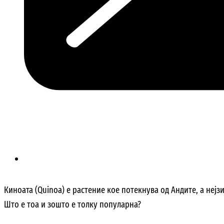
Киноата (Quinoa) е растение кое потекнува од Андите, а неј
Што е тоа и зошто е толку популарна?