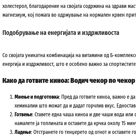
холестерол, благодарение на својата содржина на здрави мас
магнезиум, кој помага во одржување на нормален крвен прит
Подобрување на енергијата и издржливоста
Со својата уникатна комбинација на витамини од Б-комплекс
енергија и издржливост, што е особено важно за спортистите 
Како да готвите киноа: Водич чекор по чекор
Миење и подготовка
: Пред да готвите киноа, важно е д
хемикалии што можат да и дадат горчлив вкус. Едноставн
Готвење
: Ставете една чаша киноа и две чаши вода или 
намалете ја топлината и оставете да крчка околу 15 мин
Ладење
: Отстранете го тенџерето од огнот и оставете 